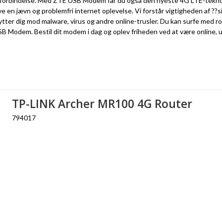
netforbindelse. Med ZTE USB Modem får du også den nyeste 4G LTE-teknolo
pleve en jævn og problemfri internet oplevelse. Vi forstår vigtigheden af ?
 dig mod malware, virus og andre online-trusler. Du kan surfe med ro i 
B Modem. Bestil dit modem i dag og oplev friheden ved at være online, u
TP-LINK Archer MR100 4G Router
794017