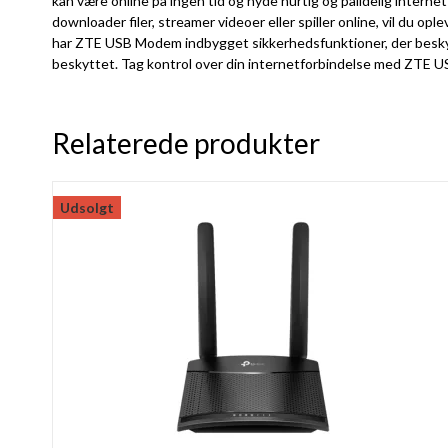
kan være online på ingen tid og nyde hurtig og pålidelig inter
downloader filer, streamer videoer eller spiller online, vil du o
har ZTE USB Modem indbygget sikkerhedsfunktioner, der beskytter
beskyttet. Tag kontrol over din internetforbindelse med ZTE US
Relaterede produkter
Udsolgt