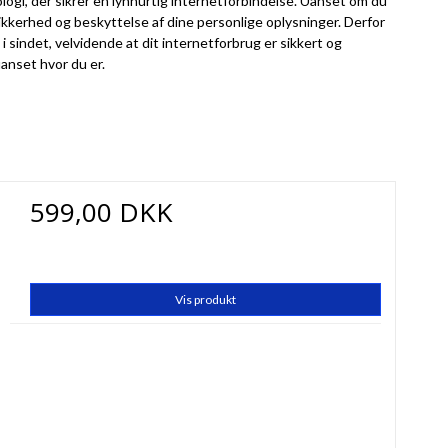
gi, der sikrer en lynhurtig internetforbindelse. Uanset om du
?sikkerhed og beskyttelse af dine personlige oplysninger. Derfor
sindet, velvidende at dit internetforbrug er sikkert og
anset hvor du er.
599,00 DKK
Vis produkt