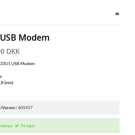
 USB Modem
00 DKK
833U1 USB Modem
s
.8 (mm)
Varenr.:
601437
status:
På lager