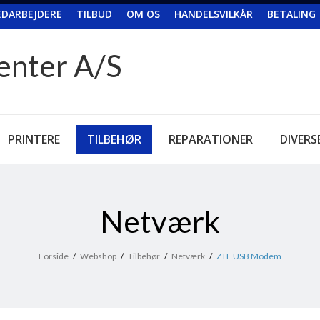
DARBEJDERE
TILBUD
OM OS
HANDELSVILKÅR
BETALING
enter A/S
PRINTERE
TILBEHØR
REPARATIONER
DIVERS
Netværk
Forside
/
Webshop
/
Tilbehør
/
Netværk
/
ZTE USB Modem