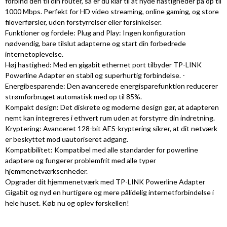
forbind den til din router, så er du klar til at nyde hastigheder på op til
1000 Mbps. Perfekt for HD video streaming, online gaming, og store
filoverførsler, uden forstyrrelser eller forsinkelser.
Funktioner og fordele: Plug and Play: Ingen konfiguration
nødvendig, bare tilslut adapterne og start din forbedrede
internetoplevelse.
Høj hastighed: Med en gigabit ethernet port tilbyder TP-LINK
Powerline Adapter en stabil og superhurtig forbindelse. -
Energibesparende: Den avancerede energisparefunktion reducerer
strømforbruget automatisk med op til 85%.
Kompakt design: Det diskrete og moderne design gør, at adapteren
nemt kan integreres i ethvert rum uden at forstyrre din indretning.
Kryptering: Avanceret 128-bit AES-kryptering sikrer, at dit netværk
er beskyttet mod uautoriseret adgang.
Kompatibilitet: Kompatibel med alle standarder for powerline
adaptere og fungerer problemfrit med alle typer
hjemmenetværksenheder.
Opgrader dit hjemmenetværk med TP-LINK Powerline Adapter
Gigabit og nyd en hurtigere og mere pålidelig internetforbindelse i
hele huset. Køb nu og oplev forskellen!