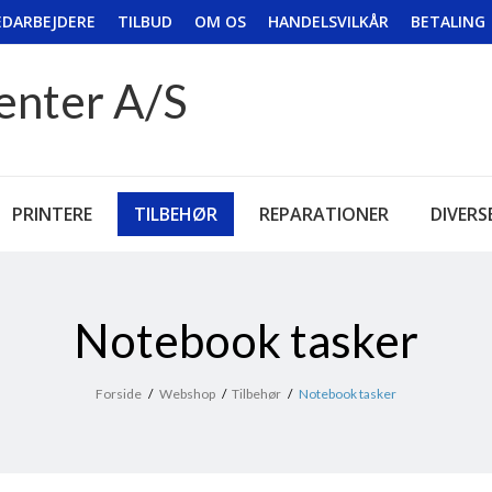
DARBEJDERE
TILBUD
OM OS
HANDELSVILKÅR
BETALING
enter A/S
PRINTERE
TILBEHØR
REPARATIONER
DIVERS
Notebook tasker
Forside
/
Webshop
/
Tilbehør
/
Notebook tasker