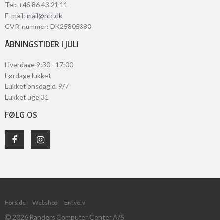
Tel
:
+45 86 43 21 11
E-mail
:
mail@rcc.dk
CVR-nummer
:
DK25805380
ÅBNINGSTIDER I JULI
Hverdage 9:30 - 17:00
Lørdage lukket
Lukket onsdag d. 9/7
Lukket uge 31
FØLG OS
Forside
Webshop
Erhverv
2026 Randers Computer Center A/S