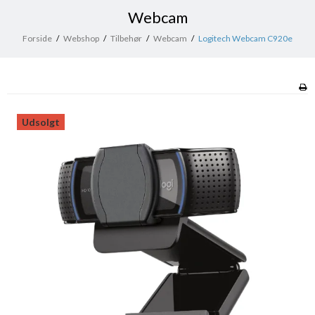
Webcam
Forside
/
Webshop
/
Tilbehør
/
Webcam
/
Logitech Webcam C920e
Udsolgt