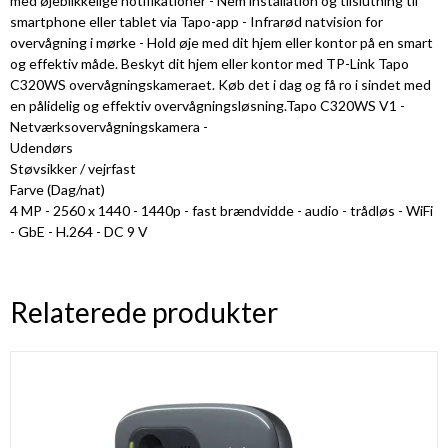
med øjeblikkelige notifikationer - Nem installation og tilslutning til
smartphone eller tablet via Tapo-app - Infrarød natvision for
overvågning i mørke - Hold øje med dit hjem eller kontor på en smart
og effektiv måde. Beskyt dit hjem eller kontor med TP-Link Tapo
C320WS overvågningskameraet. Køb det i dag og få ro i sindet med
en pålidelig og effektiv overvågningsløsning.Tapo C320WS V1 -
Netværksovervågningskamera -
Udendørs
Støvsikker / vejrfast
Farve (Dag/nat)
4 MP - 2560 x 1440 - 1440p - fast brændvidde - audio - trådløs - WiFi
- GbE - H.264 - DC 9 V
Relaterede produkter