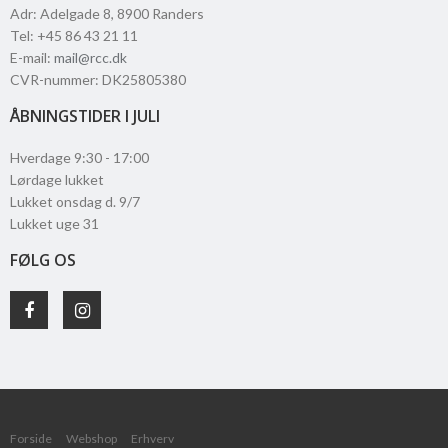
Adr
:
Adelgade 8
, 8900
Randers
Tel
:
+45 86 43 21 11
E-mail
:
mail@rcc.dk
CVR-nummer
:
DK25805380
ÅBNINGSTIDER I JULI
Hverdage 9:30 - 17:00
Lørdage lukket
Lukket onsdag d. 9/7
Lukket uge 31
FØLG OS
Forside
Webshop
Erhverv