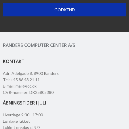
GODKEND
RANDERS COMPUTER CENTER A/S
KONTAKT
Adr
:
Adelgade 8
, 8900
Randers
Tel
:
+45 86 43 21 11
E-mail
:
mail@rcc.dk
CVR-nummer
:
DK25805380
ÅBNINGSTIDER I JULI
Hverdage 9:30 - 17:00
Lørdage lukket
Lukket onsdag d. 9/7