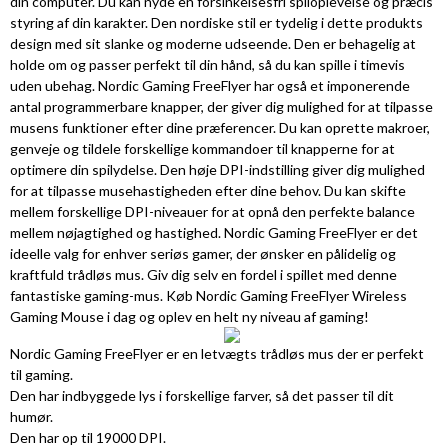
din computer. Du kan nyde en forsinkelsesfri spiloplevelse og præcis
styring af din karakter. Den nordiske stil er tydelig i dette produkts
design med sit slanke og moderne udseende. Den er behagelig at
holde om og passer perfekt til din hånd, så du kan spille i timevis
uden ubehag. Nordic Gaming FreeFlyer har også et imponerende
antal programmerbare knapper, der giver dig mulighed for at tilpasse
musens funktioner efter dine præferencer. Du kan oprette makroer,
genveje og tildele forskellige kommandoer til knapperne for at
optimere din spilydelse. Den høje DPI-indstilling giver dig mulighed
for at tilpasse musehastigheden efter dine behov. Du kan skifte
mellem forskellige DPI-niveauer for at opnå den perfekte balance
mellem nøjagtighed og hastighed. Nordic Gaming FreeFlyer er det
ideelle valg for enhver seriøs gamer, der ønsker en pålidelig og
kraftfuld trådløs mus. Giv dig selv en fordel i spillet med denne
fantastiske gaming-mus. Køb Nordic Gaming FreeFlyer Wireless
Gaming Mouse i dag og oplev en helt ny niveau af gaming!
Nordic Gaming FreeFlyer er en letvægts trådløs mus der er perfekt
til gaming.
Den har indbyggede lys i forskellige farver, så det passer til dit
humør.
Den har op til 19000 DPI.