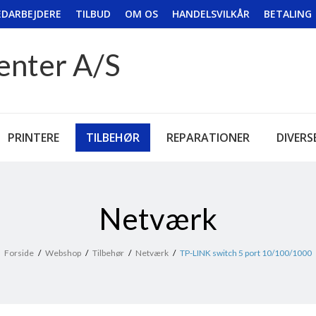
DARBEJDERE
TILBUD
OM OS
HANDELSVILKÅR
BETALING
enter A/S
PRINTERE
TILBEHØR
REPARATIONER
DIVERS
Netværk
Forside
/
Webshop
/
Tilbehør
/
Netværk
/
TP-LINK switch 5 port 10/100/1000