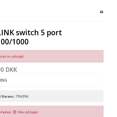
INK switch 5 port
100/1000
tet er udsolgt.
00 DKK
005G
Varenr.:
796396
status:
Ikke på lager