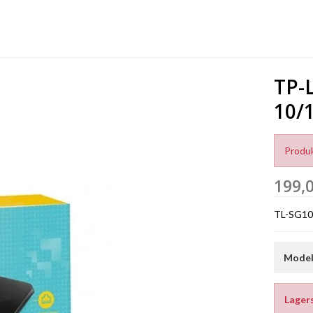
TP-L
10/
Produk
199,
TL-SG1
Model/
Lager