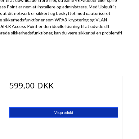
t til at downloade store filer, streame 4K-videoer eller spille
cess Point er nem at installere og administrere. Med Ubiquiti's
e, at dit netværk er sikkert og beskyttet mod uautoriseret
rede sikkerhedsfunktioner som WPA3-kryptering og VLAN-
6-LR Access Point er den ideelle løsning til at udvide dit
rede sikkerhedsfunktioner, kan du være sikker på en problemfri
599,00 DKK
Vis produkt