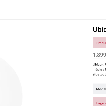
Ubiq
Produk
1.89
Ubiquiti 
Trådløs 
Bluetooth
Model/
Lager