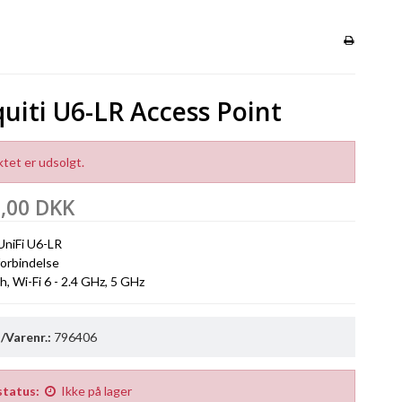
uiti U6-LR Access Point
tet er udsolgt.
9,00 DKK
UniFi U6-LR
forbindelse
, Wi-Fi 6 - 2.4 GHz, 5 GHz
Varenr.:
796406
status:
Ikke på lager