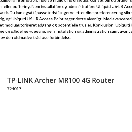
lidelig internetforbindelse til alle dine enheder. Uanset om du bruger de
ser eller buffering. Nem installation og administration: Ubiquiti U6-LR Ac
ærk. Du kan også tilpasse indstillingerne efter dine præferencer og sikr
tig, og Ubiquiti U6-LR Access Point tager dette alvorligt. Med avance
t mod uautoriseret adgang og potentielle trusler. Konklusion: Ubiquiti U
e og pålidelige ydeevne, nem installation og administration samt avance
ev den ultimative trådløse forbindelse.
TP-LINK Archer MR100 4G Router
794017