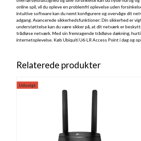
overførselshastighed og lave forsinkelse kan du nyde hurtig og på
online spil, vil du opleve en problemfri oplevelse uden forsinkel
intuitive software kan du nemt konfigurere og overvåge dit netv
adgang. Avancerede sikkerhedsfunktioner: Din sikkerhed er vig
understøttelse kan du være sikker på, at dit netværk er beskytte
trådløse netværk. Med sin fremragende trådløse dækning, hurtig
internetoplevelse. Køb Ubiquiti U6-LR Access Point i dag og opl
Relaterede produkter
Udsolgt