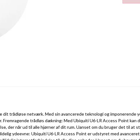
ide dit trådløse netværk. Med sin avancerede teknologi og imponerende 
ontor. Fremragende trådløs dækning: Med Ubiquiti U6-LR Access Point kan
se, der når ud til alle hjørner af dit rum. Uanset om du bruger det til at st
ålidelig ydeevne: Ubiquiti U6-LR Access Point er udstyret med avancere