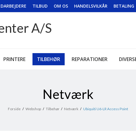
DARBEJDERE
TILBUD
OM OS
HANDELSVILKÅR
BETALING
enter A/S
PRINTERE
TILBEHØR
REPARATIONER
DIVERS
Netværk
Forside
/
Webshop
/
Tilbehør
/
Netværk
/
Ubiquiti U6-LR Access Point