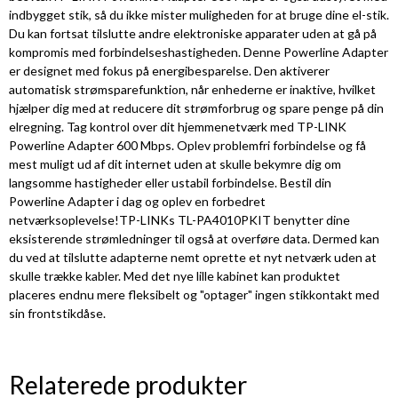
indbygget stik, så du ikke mister muligheden for at bruge dine el-stik.
Du kan fortsat tilslutte andre elektroniske apparater uden at gå på
kompromis med forbindelseshastigheden. Denne Powerline Adapter
er designet med fokus på energibesparelse. Den aktiverer
automatisk strømsparefunktion, når enhederne er inaktive, hvilket
hjælper dig med at reducere dit strømforbrug og spare penge på din
elregning. Tag kontrol over dit hjemmenetværk med TP-LINK
Powerline Adapter 600 Mbps. Oplev problemfri forbindelse og få
mest muligt ud af dit internet uden at skulle bekymre dig om
langsomme hastigheder eller ustabil forbindelse. Bestil din
Powerline Adapter i dag og oplev en forbedret
netværksoplevelse!TP-LINKs TL-PA4010PKIT benytter dine
eksisterende strømledninger til også at overføre data. Dermed kan
du ved at tilslutte adapterne nemt oprette et nyt netværk uden at
skulle trække kabler. Med det nye lille kabinet kan produktet
placeres endnu mere fleksibelt og "optager" ingen stikkontakt med
sin frontstikdåse.
Relaterede produkter