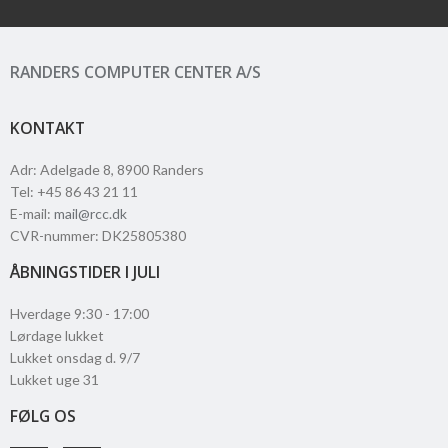
RANDERS COMPUTER CENTER A/S
KONTAKT
Adr
:
Adelgade 8
, 8900
Randers
Tel
:
+45 86 43 21 11
E-mail
:
mail@rcc.dk
CVR-nummer
:
DK25805380
ÅBNINGSTIDER I JULI
Hverdage 9:30 - 17:00
Lørdage lukket
Lukket onsdag d. 9/7
Lukket uge 31
FØLG OS