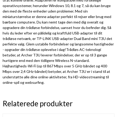
til at komme online. Adapteren er kompatibel med forskellige
operativsystemer, herunder Windows 10, 8.1 og 7, så du kan bruge
den med de fleste enheder uden problemer. Med sin
miniaturstørrelse er denne adapter perfekt til rejser eller brug med
bærbare computere. Du kan nemt tage den med dig overalt og
opgradere din trådløse forbindelse, uanset hvor du befinder dig. Så
hvis du leder efter en pålidelig og kraftfuld USB-adapter til dit
trådløse netværk, er TP-LINK USB-adapter Dual Band mini T3U det
perfekte valg. Glem ustabile forbindelser og langsomme hastigheder
- opgrader din trådløse oplevelse i dag!Trådløs AC-teknologi
betyder, at Archer T3U leverer forbindelser, der er op til 3 gange
hurtigere end med den tidligere Wireless N-standard.
Højhastigheds-Wi-Fi (op til 867 Mbps over 5 GHz-båndet og 400
Mbps over 2,4 GHz-båndet) betyder, at Archer T3U er i stand til at
understøtte alle dine online-aktiviteter, fra HD-videostreaming til
online-spil og websurfing.
Relaterede produkter