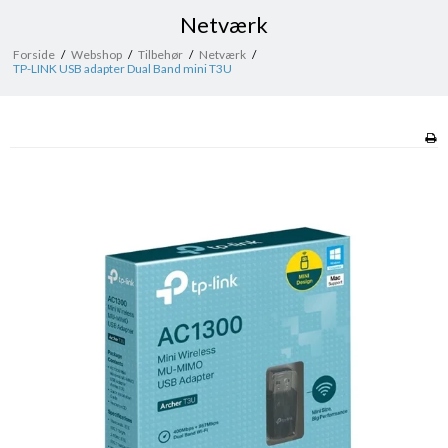
Netværk
Forside
/
Webshop
/
Tilbehør
/
Netværk
/
TP-LINK USB adapter Dual Band mini T3U