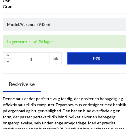
USB
Grøn
Model/Varenr.:
794356
Lagerstatus:
På lager
KØB
Stk
Beskrivelse
Denne mus er det perfekte valg for dig, der ønsker en behagelig og
effektiv mus til din computer. Ezparanza mus er designet med henblik
på ergonomi og brugervenlighed. Den har en blød overflade og en
form, der passer perfekt til din hånd, hvilket sikrer en behagelig
brugeroplevelse, selv under lange arbejdsdage. Med et præcist
optisk sensor og en justerbar DPI-indstilling kan du tilpasse musens